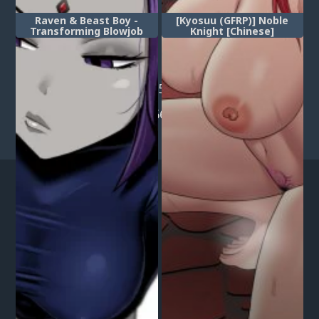
Raven & Beast Boy -
[Kyosuu (GFRP)] Noble
Transforming Blowjob
Knight [Chinese]
1
...
657
658
659
660
661
662
663
664
665
666