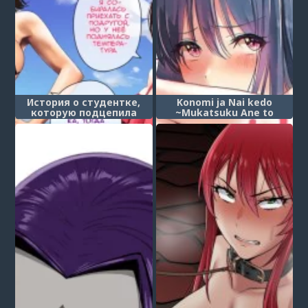
История о студентке,
Konomi ja Nai kedo
которую подцепила
~Mukatsuku Ane to
коварная девица
Aishou Batsugun Ecchi~ -
(Dotakyan sareta JD ga
Глава 8
Nanpa sareru Hanashi)