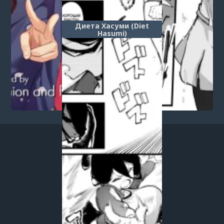
Диета Хасуми (Diet
Hasumi)
1
2
3
4
5
6
7
8
9
10
...
666