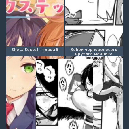
Shota Sextet - глава 5
Хобби чёрноволосого
крутого мечника
(Kurokami Cool Kenshi no
Shumi)