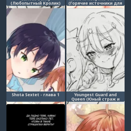
(Любопытный Кролик)
(Горячие источники для
смешанного купания без
разрешения!)
Shota Sextet - глава 1
Youngest Guard and
Queen (Юный страж и
королева)