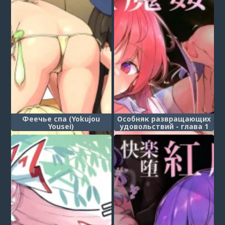
Феечье спа (Yokujou
Особняк развращающих
Yousei)
удовольствий - глава 1
(Kairaku Da Koumakan)