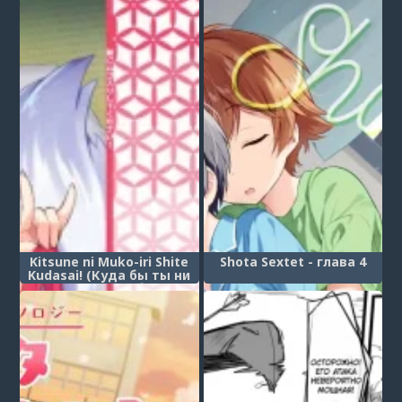
exorcism)
Kitsune ni Muko-iri Shite
Shota Sextet - глава 4
Kudasai! (Куда бы ты ни
отправился, будь
осторожен с лисами!)