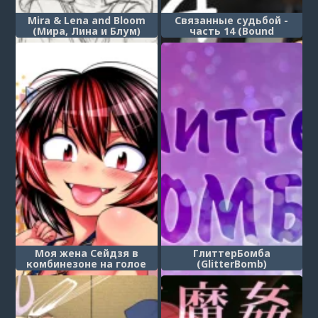
Mira & Lena and Bloom
Связанные судьбой -
(Мира, Лина и Блум)
часть 14 (Bound
Together)
Моя жена Сейдзя в
ГлиттерБомба
комбинезоне на голое
(GlitterBomb)
тело (Oku-san wa Hadaka
Overall Seija-san)