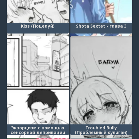
Kiss (Поцелуй)
Shota Sextet - глава 3
Экзорцизм с помощью
Troubled Bully
сенсорной депривации
(Проблемный хулиган)
(Sensory deprivation