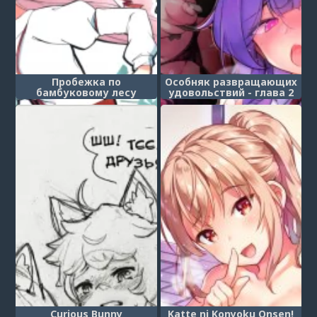
Пробежка по
Особняк развращающих
бамбуковому лесу
удовольствий - глава 2
(Chikurin R nning)
(Kairaku Da Koumakyou)
Curious Bunny
Katte ni Konyoku Onsen!