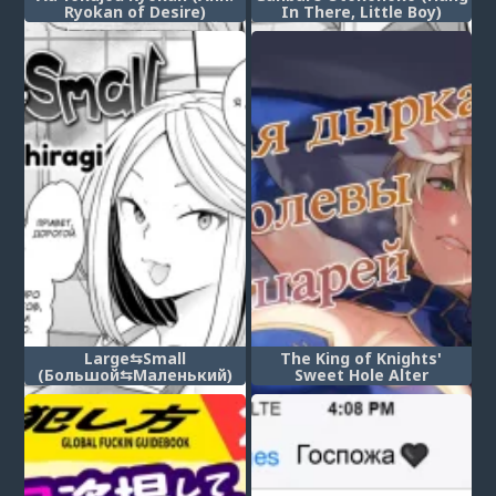
Ryokan of Desire)
In There, Little Boy)
(Источники желаний)
(Держись, малыш)
Large⇆Small
The King of Knights'
(Большой⇆Маленький)
Sweet Hole Alter
(Сладкая дырка
королевы рыцарей)