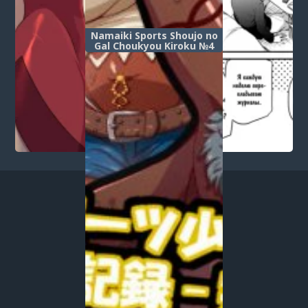
Namaiki Sports Shoujo no
Gal Choukyou Kiroku №4
(Превращение дерзкой и
спортивной девчонки в
гяру)
1
...
657
658
659
660
661
662
663
664
665
666