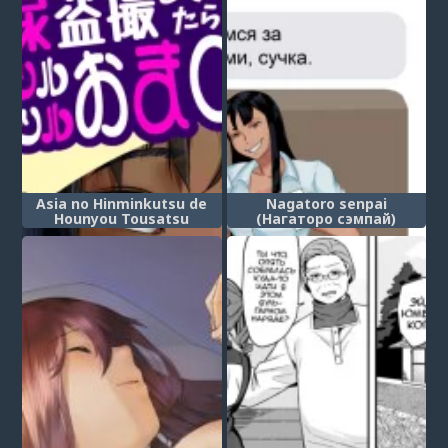
Asia no Hinminkutsu de
Nagatoro senpai
Hounyou Tousatsu
(Нагаторо сэмпай)
Shitetara Tsurutsuru
Omanko Kaeta Hanashi (В
этот раз я подглядел и
сделал пару фото
девочек, писающих в
азиатских трущобах и
купил там гладенькую
киску)