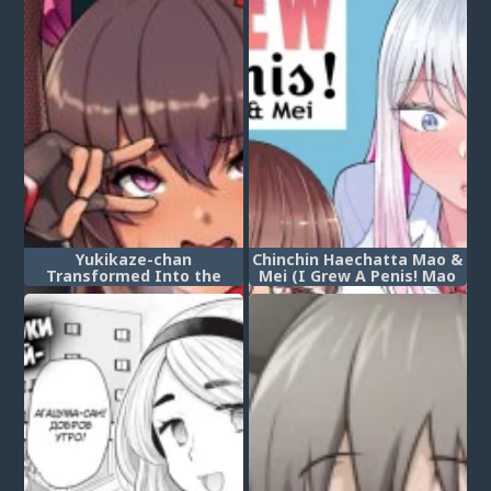
Yukikaze-chan
Chinchin Haechatta Mao &
Transformed Into the
Mei (I Grew A Penis! Mao
Common Dorm’s Free
& Mei) (У меня вырос
Communal Prostitute
пенис!)
(Tatsurou Excluded)