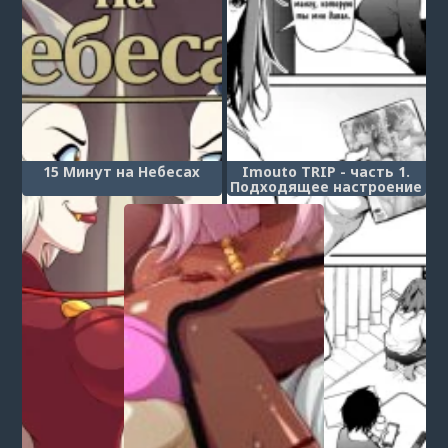
15 Минут на Небесах
Imouto TRIP - часть 1.
Подходящее настроение
для секса с сестрой
(Imouto to Nori de Ecchi
Shita Ken)