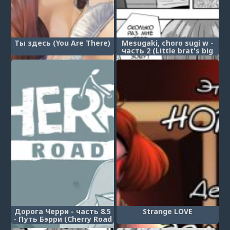
Ты здесь (You Are There)
Mesugaki, choro sugi w -
часть 2 (Little brat's big
dream / Большая мечта
маленькой девочки)
Дорога Черри - часть 8.5
Strange LOVE
- Путь Бэрри (Cherry Road
Part 8.5 (Side Road))