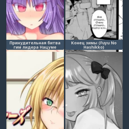
Принудительная битва
Конец зимы (Fuyu No
гим лидера Нацуме
Hashikko)
(Pokémon Gym Leader
Natsume Kyousei Saimin
Gym Battle)