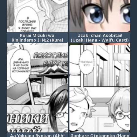
Kurai Mizuki wa
Uzaki chan Asobitai!
Rinjindemo Ii №2 (Kurai
(Uzaki Hana - Waifu Cast!)
Mizuki Will Settle for Her
(Удзаки хочет
Neighbor) (Моя соседка-
тусоваться!)
Курай Мизуки)
Aa Yokujou Ryokan (Ahh!
Ganbare Otokonoko (Hang