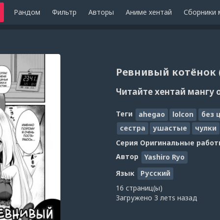
Рандом
Фильтр
Авторы
Аниме хентай
Сборники 
Ревнивый котёнок (
Читайте хентай мангу 
Теги
ahegao
lolcon
без 
сестра
ушастые
чулки
Серия
Оригинальные работ
Автор
Yashiro Ryo
Язык
Русский
16 страниц(ы)
Загружено
3 летs назад