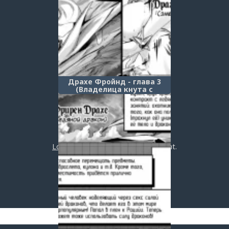
Драхе Фройнд - глава 3
(Владелица кнута с
кошачьими ушками / Друг
дракона / Drache Freund
Episode 3: Cat-Eared Whip-
Wielder)
Post a comment
Login
or
register
to post a comment.
Добавить комментарий
Оставить комментарий