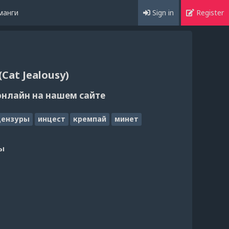
манги
Sign in
Register
Cat Jealousy)
онлайн на нашем сайте
цензуры
инцест
кремпай
минет
ы