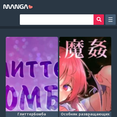
Рандом
Фильтр
Авторы
Аниме хентай
Сборники манги
Sign in
Register
ГлиттерБомба
Особняк развращающих