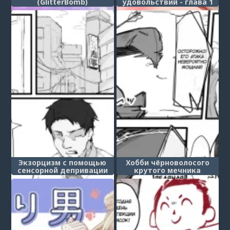
(GlitterBomb)
удовольствий - глава 1
(Kairaku Da Koumakan)
Экзорцизм с помощью
Хобби чёрноволосого
сенсорной депривации
крутого мечника
(Sensory deprivation
(Kurokami Cool Kenshi no
exorcism)
Shumi)