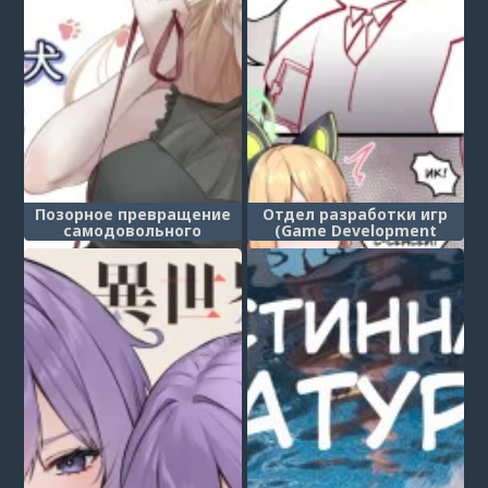
Позорное превращение
Отдел разработки игр
самодовольного
(Game Development
мужчины в сучку (Ikiri
Department)
Otoko Shuuchi Mesuinu
Kaizou) (Smug Man's
Shameful Bitch
Conversion)