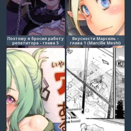
Поэтому я бросил работу
Вкусности Марсиль -
репетитора - глава 5
глава 1 (Marcille Meshi)
(Dakara Boku wa Katei
Kyoushi o Yameta 2 Part 1)