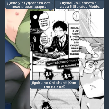
Даже у студсовета есть
Служанка-невестка -
похотливая дырка!
глава 5 (Buraido Meido;
(Seitokai ni wa Iyarashii
Bridemaids)
Ana ga aru!)
Jigoku no Oni-chan!! (Они-
тян из ада!)
1
2
3
4
5
6
7
8
9
10