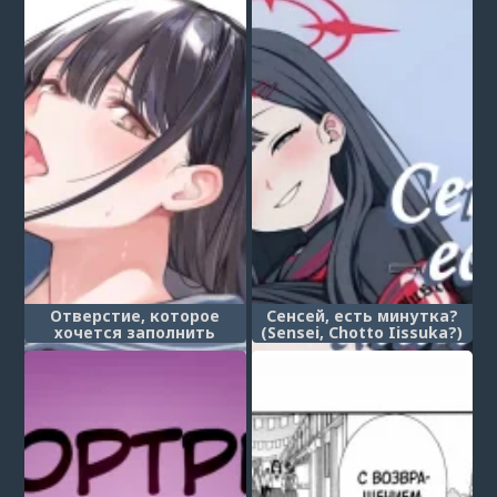
Отверстие, которое
Сенсей, есть минутка?
хочется заполнить
(Sensei, Chotto Iissuka?)
дядей - глава 2 (Oji-san
de umeru Ana)