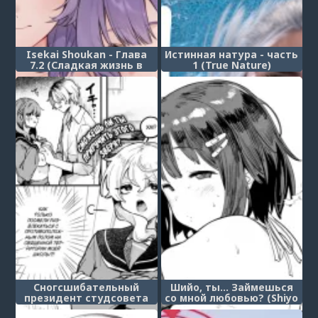
Isekai Shoukan - Глава
Истинная натура - часть
7.2 (Сладкая жизнь в
1 (True Nature)
другом мире 7.2)
Сногсшибательный
Шийо, ты... Займешься
президент студсовета
со мной любовью? (Shiyo
(Bow-Wow Student Prez)
- will you... make love?)