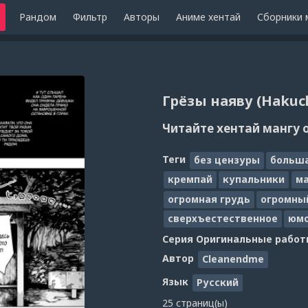
Рандом
Фильтр
Авторы
Аниме хентай
Сборники 
Грёзы наяву (Haku
Читайте хентай мангу 
Теги
без цензуры
больша
кремпай
купальники
м
огромная грудь
огромны
сверхъестественное
юм
Серия
Оригинальные работ
Автор
Cleanendme
Язык
Русский
25 страниц(ы)