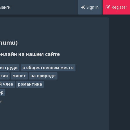
манги
Sign in
Register
chumu)
онлайн на нашем сайте
я грудь
в общественном месте
агия
минет
на природе
й член
романтика
ор
ы