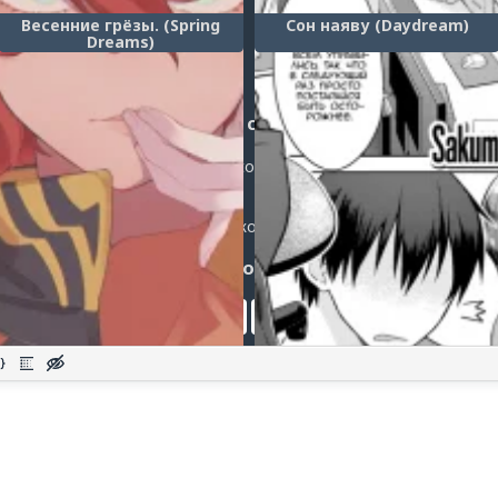
Весенние грёзы. (Spring
Сон наяву (Daydream)
Dreams)
Post a comment
Login
or
register
to post a comment.
Добавить комментарий
Оставить комментарий