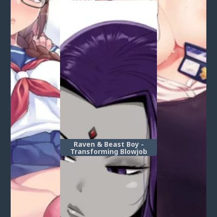
пенис!)
(Tokyo Black Box ~Do-S
Kyoujyu no Nanjiken
Report~)
Raven & Beast Boy -
Transforming Blowjob
Post a comment
Login
or
register
to post a comment.