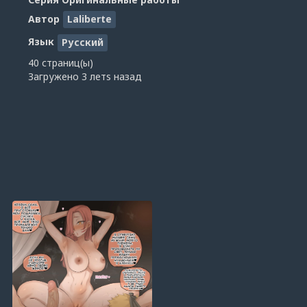
Автор
Laliberte
Язык
Русский
40 страниц(ы)
Загружено
3 летs назад