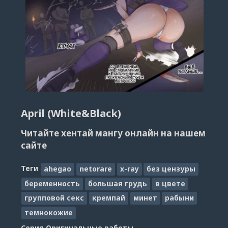
April (White&Black)
Читайте хентай мангу онлайн на нашем
сайте
Теги
ahegao
netorare
x-ray
без цензуры
беременность
большая грудь
в цвете
групповой секс
кремпай
минет
рабыни
темнокожие
Серия
Оригинальные работы