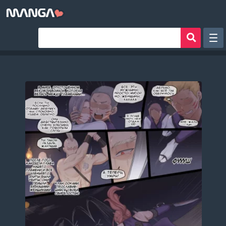
Рандом
Фильтр
Авторы
Аниме хентай
Сборники манги
Sign in
Register