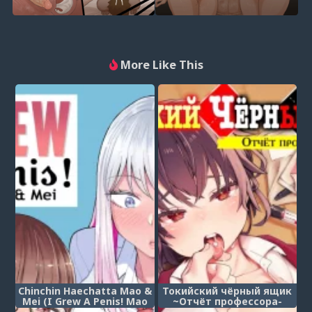
More Like This
Chinchin Haechatta Mao &
Токийский чёрный ящик
Mei (I Grew A Penis! Mao
~Отчёт профессора-
& Mei) (У меня вырос
садиста~ - Глава 2