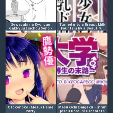
Sewayaki na Kyonyuu
Turned into a Breast Milk
Gakkyuu Iinchou Sono -
Fountain by a Beautiful
Глава 1 (The Kind and
Vampire (Bishoujo
Caring Busty Class Rep)
Vampire ni Bonyuu Drink
Bar ni Sareru Hanashi)
Otokonoko (Mesu) Hame
Mesu Ochi Daigaku ~Inran
Party
Josou Dorei ni Otosareta