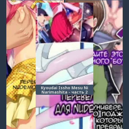
Yuutousei no Matsuro~
Kyoudai Issho Mesu Ni
Narimashita - часть 2
(Том 2)
Post a comment
Login
or
register
to post a comment.