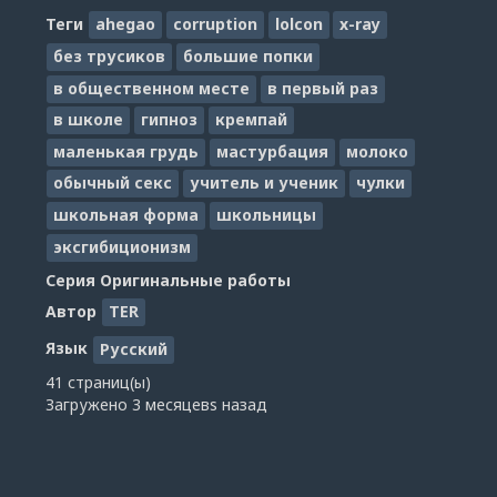
Теги
ahegao
corruption
lolcon
x-ray
без трусиков
большие попки
в общественном месте
в первый раз
в школе
гипноз
кремпай
маленькая грудь
мастурбация
молоко
обычный секс
учитель и ученик
чулки
школьная форма
школьницы
эксгибиционизм
Серия
Оригинальные работы
Автор
TER
Язык
Русский
41 страниц(ы)
Загружено
3 месяцевs назад