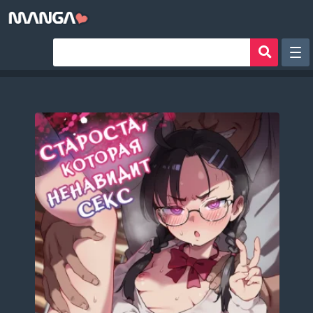
Рандом
Фильтр
Авторы
Аниме хентай
Сборники манги
Sign in
Register