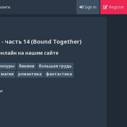
манги
Sign in
Register
 часть 14 (Bound Together)
онлайн на нашем сайте
ензуры
бикини
большая грудь
магия
романтика
фантастика
ы