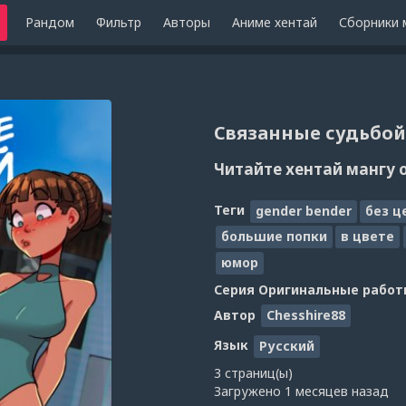
Рандом
Фильтр
Авторы
Аниме хентай
Сборники 
Связанные судьбой -
Читайте хентай мангу 
Теги
gender bender
без ц
большие попки
в цвете
юмор
Серия
Оригинальные работ
Автор
Chesshire88
Язык
Русский
3 страниц(ы)
Загружено
1 месяцев назад