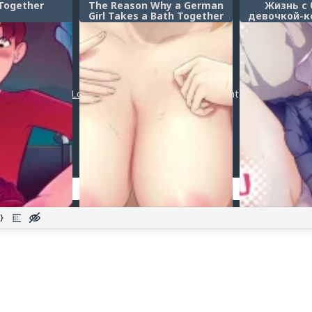
Together
The Reason Why a German
Жизнь с
Girl Takes a Bath Together
девочкой-к
With Me on Her Homestay
10 (Совмес
(Причина по которой
бездомно
немецкая девушка
ко
живущая со мной
Post a comment
принимает ванну вместе)
Login
or
register
to post a comment.
Добавить комментарий
Оставить комментарий