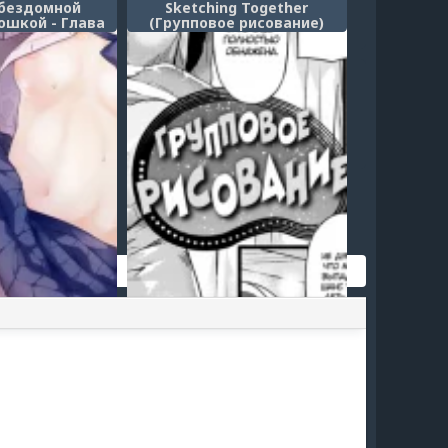
 бездомной
Sketching Together
ошкой - Глава
(Групповое рисование)
тная жизнь с
й девушкой-
шкой)