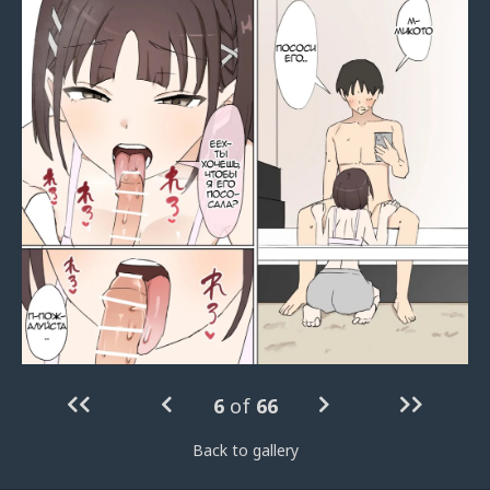
6
of
66
Back to gallery