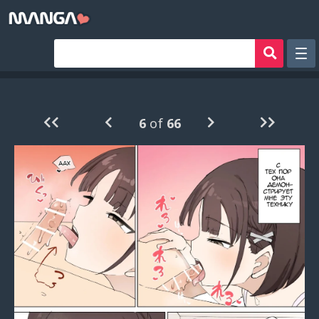
Рандом
Фильтр
6
of
66
Авторы
Аниме хентай
Сборники манги
Sign in
Register