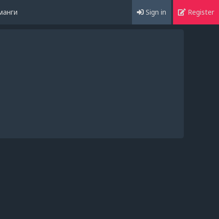
манги
Sign in
Register