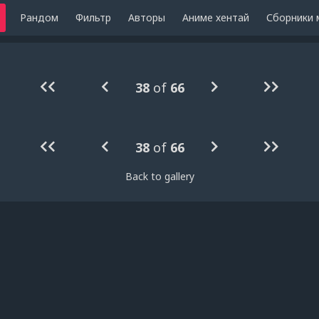
Рандом
Фильтр
Авторы
Аниме хентай
Сборники 
38
of
66
38
of
66
Back to gallery