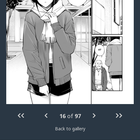
16
of
97
Back to gallery