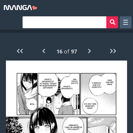
Рандом
Фильтр
16
of
97
Авторы
Аниме хентай
Сборники манги
Sign in
Register