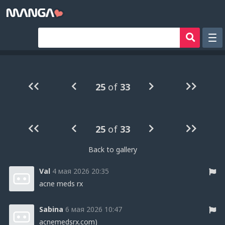
Рандом
Фильтр
25
of
33
Авторы
Аниме хентай
25
of
33
Сборники манги
Sign in
Back to gallery
Register
Val
4 мая 2026 20:35
acne meds rx
Sabina
6 мая 2026 10:47
acnemedsrx.com)