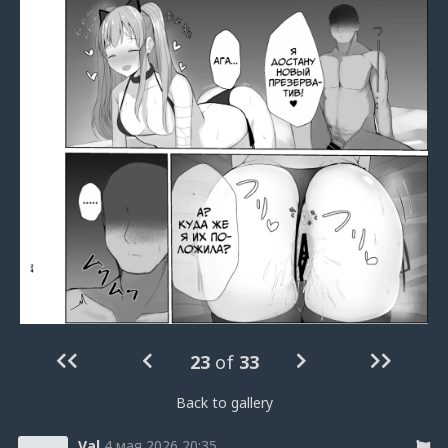
23
of
33
Back to gallery
Val
4 мая 2026 20:35