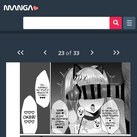
Рандом
Фильтр
23
of
33
Авторы
Аниме хентай
Сборники манги
Sign in
Register