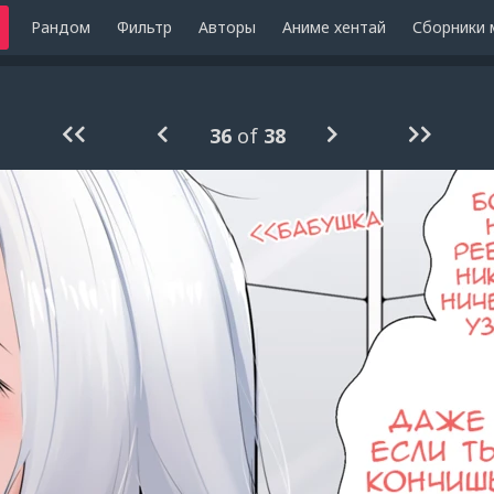
Рандом
Фильтр
Авторы
Аниме хентай
Сборники 
36
of
38