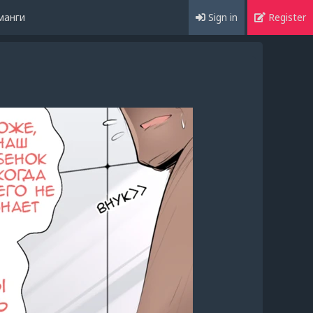
манги
Sign in
Register