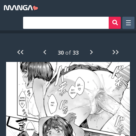
Рандом
Фильтр
30
of
33
Авторы
Аниме хентай
Сборники манги
Sign in
Register