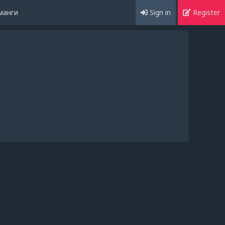
манги
Sign in
Register