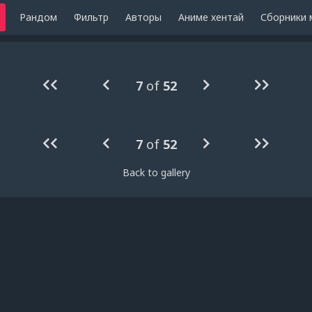
Рандом
Фильтр
Авторы
Аниме хентай
Сборники 
7
of
52
7
of
52
Back to gallery