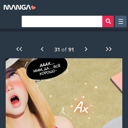
Рандом
Фильтр
31
of
91
Авторы
Аниме хентай
Сборники манги
Sign in
Register