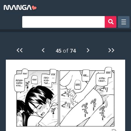
Рандом
Фильтр
45
of
74
Авторы
Аниме хентай
Сборники манги
Sign in
Register