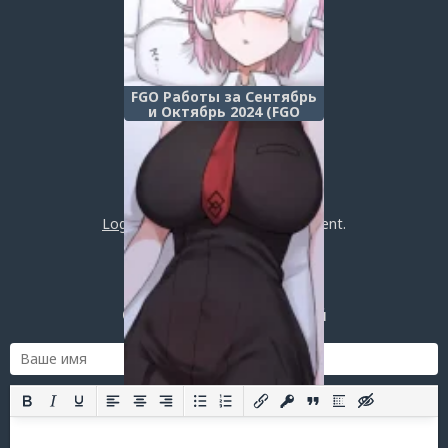
FGO Работы за Сентябрь
и Октябрь 2024 (FGO
September and October
Drawings)
Post a comment
Login
or
register
to post a comment.
Добавить комментарий
Оставить комментарий