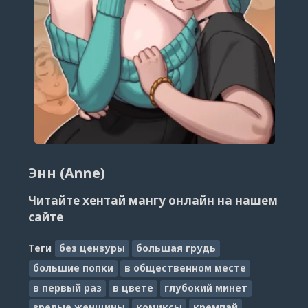
Энн (Anne)
Читайте хентай мангу онлайн на нашем
сайте
Теги
без цензуры
большая грудь
большие попки
в общественном месте
в первый раз
в цвете
глубокий минет
зрелые женщины
комиксы
кремпай