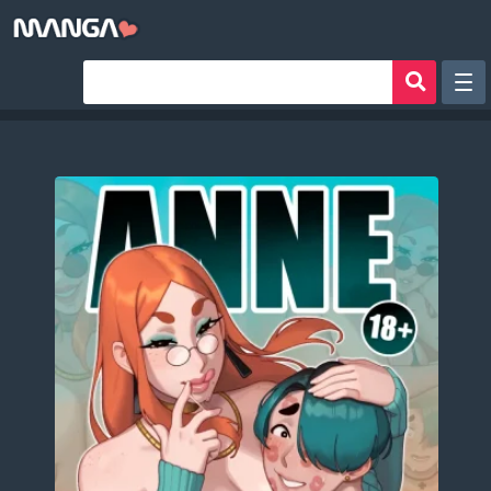
Рандом
Фильтр
Авторы
Аниме хентай
Сборники манги
Sign in
Register